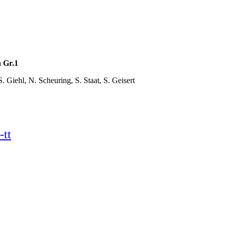
 Gr.1
. Giehl, N. Scheuring, S. Staat, S. Geisert
-tt